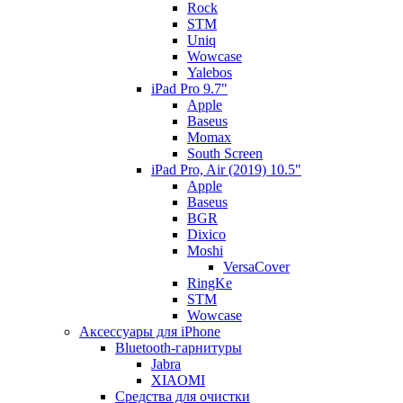
Rock
STM
Uniq
Wowcase
Yalebos
iPad Pro 9.7"
Apple
Baseus
Momax
South Screen
iPad Pro, Air (2019) 10.5"
Apple
Baseus
BGR
Dixico
Moshi
VersaCover
RingKe
STM
Wowcase
Аксессуары для iPhone
Bluetooth-гарнитуры
Jabra
XIAOMI
Cредства для очистки