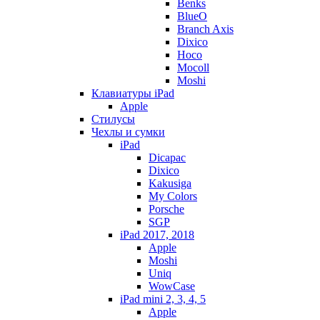
Benks
BlueO
Branch Axis
Dixico
Hoco
Mocoll
Moshi
Клавиатуры iPad
Apple
Стилусы
Чехлы и сумки
iPad
Dicapac
Dixico
Kakusiga
My Colors
Porsche
SGP
iPad 2017, 2018
Apple
Moshi
Uniq
WowCase
iPad mini 2, 3, 4, 5
Apple