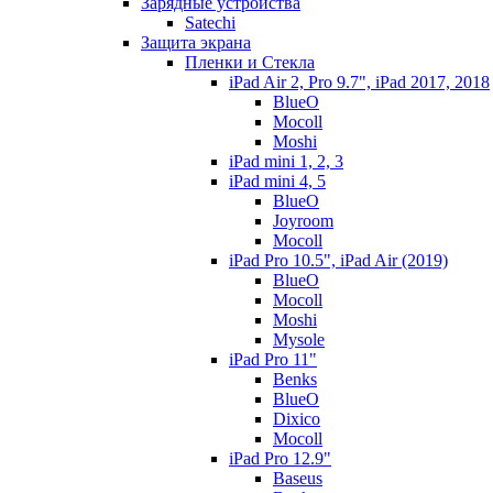
Зарядные устройства
Satechi
Защита экрана
Пленки и Стекла
iPad Air 2, Pro 9.7", iPad 2017, 2018
BlueO
Mocoll
Moshi
iPad mini 1, 2, 3
iPad mini 4, 5
BlueO
Joyroom
Mocoll
iPad Pro 10.5", iPad Air (2019)
BlueO
Mocoll
Moshi
Mysole
iPad Pro 11"
Benks
BlueO
Dixico
Mocoll
iPad Pro 12.9"
Baseus