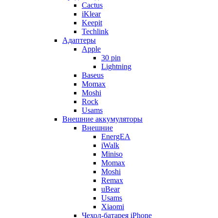
Cactus
iKlear
Keepit
Techlink
Адаптеры
Apple
30 pin
Lightning
Baseus
Momax
Moshi
Rock
Usams
Внешние аккумуляторы
Внешние
EnergEA
iWalk
Miniso
Momax
Moshi
Remax
uBear
Usams
Xiaomi
Чехол-батарея iPhone