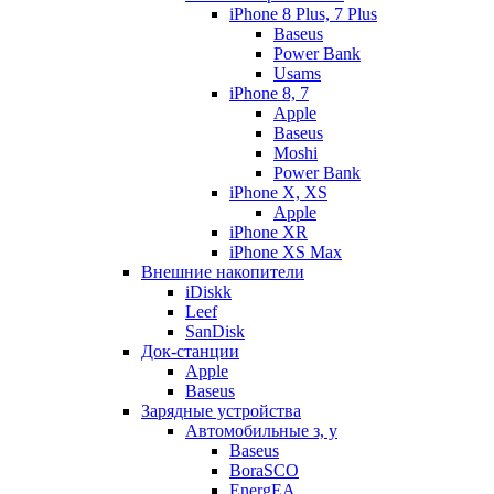
iPhone 8 Plus, 7 Plus
Baseus
Power Bank
Usams
iPhone 8, 7
Apple
Baseus
Moshi
Power Bank
iPhone X, XS
Apple
iPhone XR
iPhone XS Max
Внешние накопители
iDiskk
Leef
SanDisk
Док-станции
Apple
Baseus
Зарядные устройства
Автомобильные з, у
Baseus
BoraSCO
EnergEA