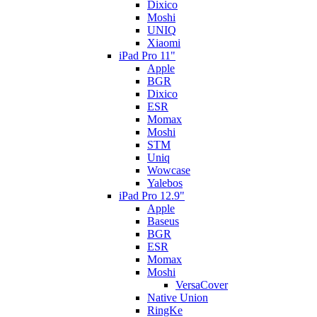
Dixico
Moshi
UNIQ
Xiaomi
iPad Pro 11"
Apple
BGR
Dixico
ESR
Momax
Moshi
STM
Uniq
Wowcase
Yalebos
iPad Pro 12.9"
Apple
Baseus
BGR
ESR
Momax
Moshi
VersaCover
Native Union
RingKe