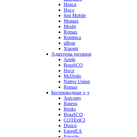
Henca
Hoco
Just Mobile
Momax
Moshi
Remax
Rombica
uBear
Xiaomi
Адаптеры питания
Apple
BoraSCO
Hoco
McDodo
Native Union
Remax
Беспроводные з, у
Asrcomy
Baseus
Benks
BoraSCO
COTEetCI
Dixico
EnergEA
Funxim