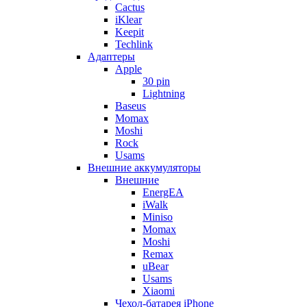
Cactus
iKlear
Keepit
Techlink
Адаптеры
Apple
30 pin
Lightning
Baseus
Momax
Moshi
Rock
Usams
Внешние аккумуляторы
Внешние
EnergEA
iWalk
Miniso
Momax
Moshi
Remax
uBear
Usams
Xiaomi
Чехол-батарея iPhone