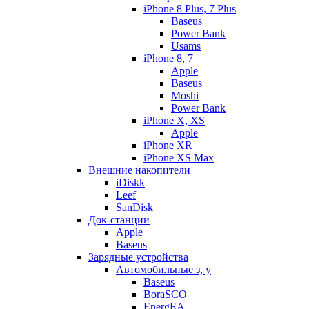
iPhone 8 Plus, 7 Plus
Baseus
Power Bank
Usams
iPhone 8, 7
Apple
Baseus
Moshi
Power Bank
iPhone X, XS
Apple
iPhone XR
iPhone XS Max
Внешние накопители
iDiskk
Leef
SanDisk
Док-станции
Apple
Baseus
Зарядные устройства
Автомобильные з, у
Baseus
BoraSCO
EnergEA