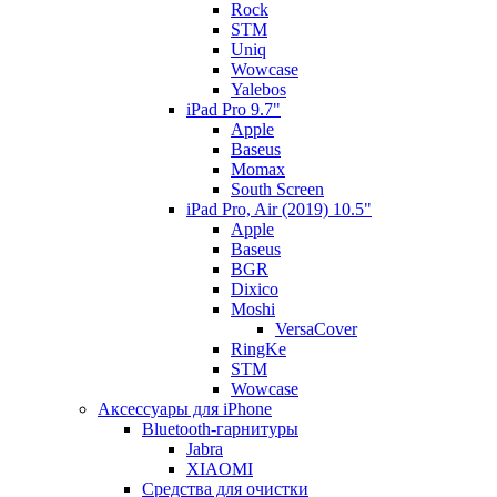
Rock
STM
Uniq
Wowcase
Yalebos
iPad Pro 9.7"
Apple
Baseus
Momax
South Screen
iPad Pro, Air (2019) 10.5"
Apple
Baseus
BGR
Dixico
Moshi
VersaCover
RingKe
STM
Wowcase
Аксессуары для iPhone
Bluetooth-гарнитуры
Jabra
XIAOMI
Cредства для очистки