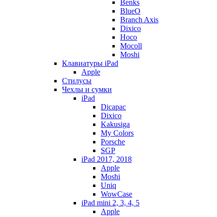
Benks
BlueO
Branch Axis
Dixico
Hoco
Mocoll
Moshi
Клавиатуры iPad
Apple
Стилусы
Чехлы и сумки
iPad
Dicapac
Dixico
Kakusiga
My Colors
Porsche
SGP
iPad 2017, 2018
Apple
Moshi
Uniq
WowCase
iPad mini 2, 3, 4, 5
Apple