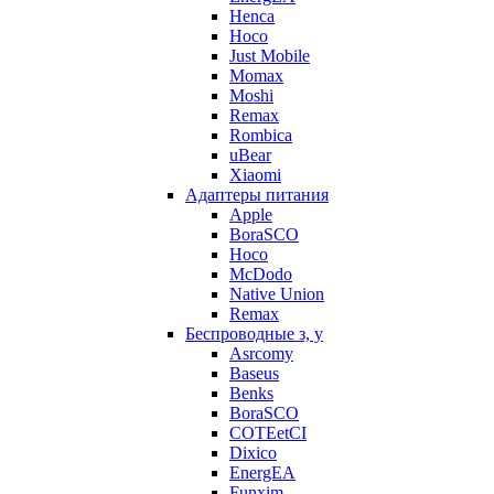
Henca
Hoco
Just Mobile
Momax
Moshi
Remax
Rombica
uBear
Xiaomi
Адаптеры питания
Apple
BoraSCO
Hoco
McDodo
Native Union
Remax
Беспроводные з, у
Asrcomy
Baseus
Benks
BoraSCO
COTEetCI
Dixico
EnergEA
Funxim