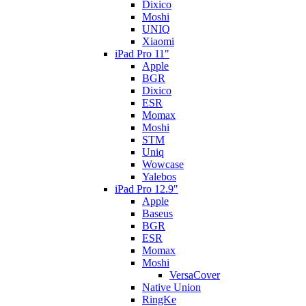
Dixico
Moshi
UNIQ
Xiaomi
iPad Pro 11"
Apple
BGR
Dixico
ESR
Momax
Moshi
STM
Uniq
Wowcase
Yalebos
iPad Pro 12.9"
Apple
Baseus
BGR
ESR
Momax
Moshi
VersaCover
Native Union
RingKe