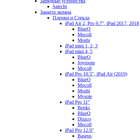
Зарядные устройства
Satechi
Защита экрана
Пленки и Стекла
iPad Air 2, Pro 9.7", iPad 2017, 2018
BlueO
Mocoll
Moshi
iPad mini 1, 2, 3
iPad mini 4, 5
BlueO
Joyroom
Mocoll
iPad Pro 10.5", iPad Air (2019)
BlueO
Mocoll
Moshi
Mysole
iPad Pro 11"
Benks
BlueO
Dixico
Mocoll
iPad Pro 12.9"
Baseus