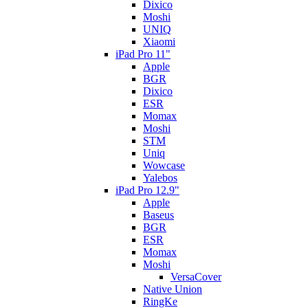
Dixico
Moshi
UNIQ
Xiaomi
iPad Pro 11"
Apple
BGR
Dixico
ESR
Momax
Moshi
STM
Uniq
Wowcase
Yalebos
iPad Pro 12.9"
Apple
Baseus
BGR
ESR
Momax
Moshi
VersaCover
Native Union
RingKe