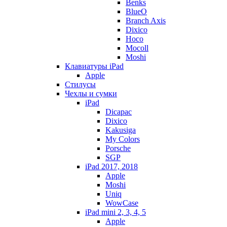
Benks
BlueO
Branch Axis
Dixico
Hoco
Mocoll
Moshi
Клавиатуры iPad
Apple
Стилусы
Чехлы и сумки
iPad
Dicapac
Dixico
Kakusiga
My Colors
Porsche
SGP
iPad 2017, 2018
Apple
Moshi
Uniq
WowCase
iPad mini 2, 3, 4, 5
Apple