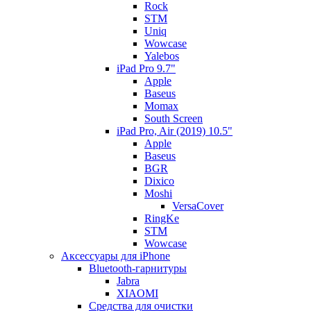
Rock
STM
Uniq
Wowcase
Yalebos
iPad Pro 9.7"
Apple
Baseus
Momax
South Screen
iPad Pro, Air (2019) 10.5"
Apple
Baseus
BGR
Dixico
Moshi
VersaCover
RingKe
STM
Wowcase
Аксессуары для iPhone
Bluetooth-гарнитуры
Jabra
XIAOMI
Cредства для очистки