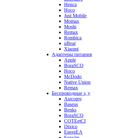
Henca
Hoco
Just Mobile
Momax
Moshi
Remax
Rombica
uBear
Xiaomi
Адаптеры питания
Apple
BoraSCO
Hoco
McDodo
Native Union
Remax
Беспроводные з, у
Asrcomy
Baseus
Benks
BoraSCO
COTEetCI
Dixico
EnergEA
Funxim