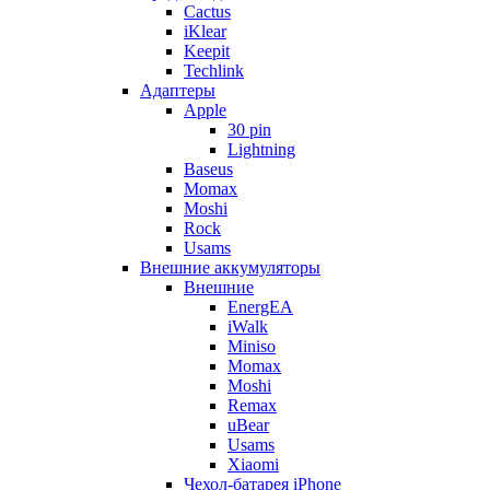
Cactus
iKlear
Keepit
Techlink
Адаптеры
Apple
30 pin
Lightning
Baseus
Momax
Moshi
Rock
Usams
Внешние аккумуляторы
Внешние
EnergEA
iWalk
Miniso
Momax
Moshi
Remax
uBear
Usams
Xiaomi
Чехол-батарея iPhone