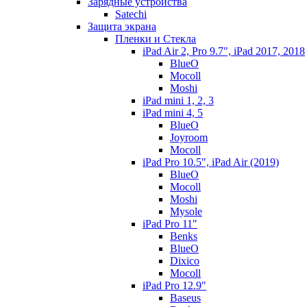
Зарядные устройства
Satechi
Защита экрана
Пленки и Стекла
iPad Air 2, Pro 9.7", iPad 2017, 2018
BlueO
Mocoll
Moshi
iPad mini 1, 2, 3
iPad mini 4, 5
BlueO
Joyroom
Mocoll
iPad Pro 10.5", iPad Air (2019)
BlueO
Mocoll
Moshi
Mysole
iPad Pro 11"
Benks
BlueO
Dixico
Mocoll
iPad Pro 12.9"
Baseus