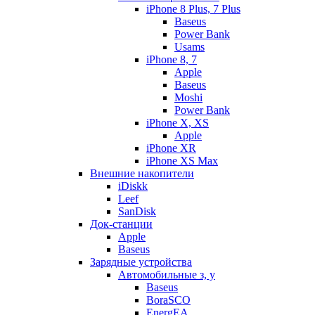
iPhone 8 Plus, 7 Plus
Baseus
Power Bank
Usams
iPhone 8, 7
Apple
Baseus
Moshi
Power Bank
iPhone X, XS
Apple
iPhone XR
iPhone XS Max
Внешние накопители
iDiskk
Leef
SanDisk
Док-станции
Apple
Baseus
Зарядные устройства
Автомобильные з, у
Baseus
BoraSCO
EnergEA