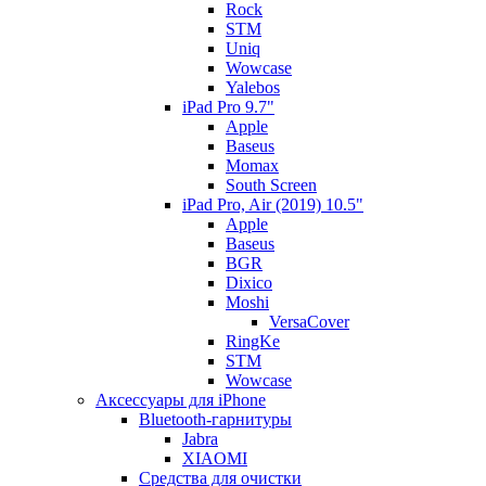
Rock
STM
Uniq
Wowcase
Yalebos
iPad Pro 9.7"
Apple
Baseus
Momax
South Screen
iPad Pro, Air (2019) 10.5"
Apple
Baseus
BGR
Dixico
Moshi
VersaCover
RingKe
STM
Wowcase
Аксессуары для iPhone
Bluetooth-гарнитуры
Jabra
XIAOMI
Cредства для очистки