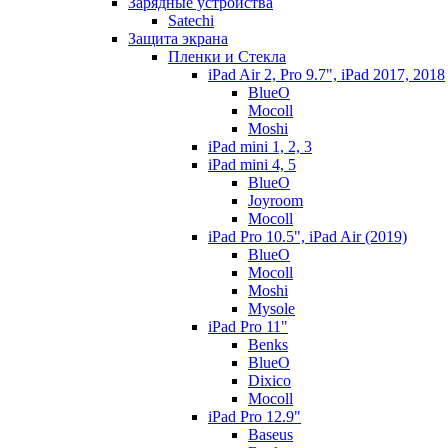
Зарядные устройства
Satechi
Защита экрана
Пленки и Стекла
iPad Air 2, Pro 9.7", iPad 2017, 2018
BlueO
Mocoll
Moshi
iPad mini 1, 2, 3
iPad mini 4, 5
BlueO
Joyroom
Mocoll
iPad Pro 10.5", iPad Air (2019)
BlueO
Mocoll
Moshi
Mysole
iPad Pro 11"
Benks
BlueO
Dixico
Mocoll
iPad Pro 12.9"
Baseus