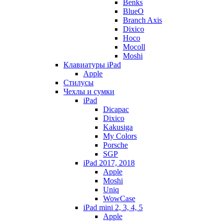
Benks
BlueO
Branch Axis
Dixico
Hoco
Mocoll
Moshi
Клавиатуры iPad
Apple
Стилусы
Чехлы и сумки
iPad
Dicapac
Dixico
Kakusiga
My Colors
Porsche
SGP
iPad 2017, 2018
Apple
Moshi
Uniq
WowCase
iPad mini 2, 3, 4, 5
Apple