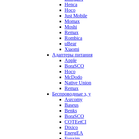
Henca
Hoco
Just Mobile
Momax
Moshi
Remax
Rombica
uBear
Xiaomi
Адаптеры питания
Apple
BoraSCO
Hoco
McDodo
Native Union
Remax
Беспроводные з, у
Asrcomy
Baseus
Benks
BoraSCO
COTEetCI
Dixico
EnergEA
Funxim