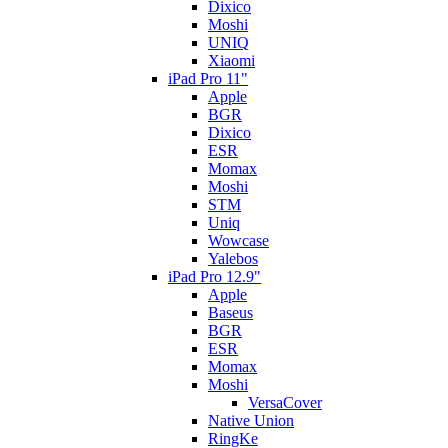
Dixico
Moshi
UNIQ
Xiaomi
iPad Pro 11"
Apple
BGR
Dixico
ESR
Momax
Moshi
STM
Uniq
Wowcase
Yalebos
iPad Pro 12.9"
Apple
Baseus
BGR
ESR
Momax
Moshi
VersaCover
Native Union
RingKe