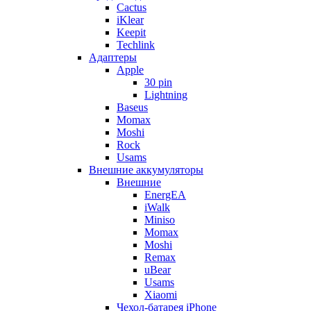
Cactus
iKlear
Keepit
Techlink
Адаптеры
Apple
30 pin
Lightning
Baseus
Momax
Moshi
Rock
Usams
Внешние аккумуляторы
Внешние
EnergEA
iWalk
Miniso
Momax
Moshi
Remax
uBear
Usams
Xiaomi
Чехол-батарея iPhone