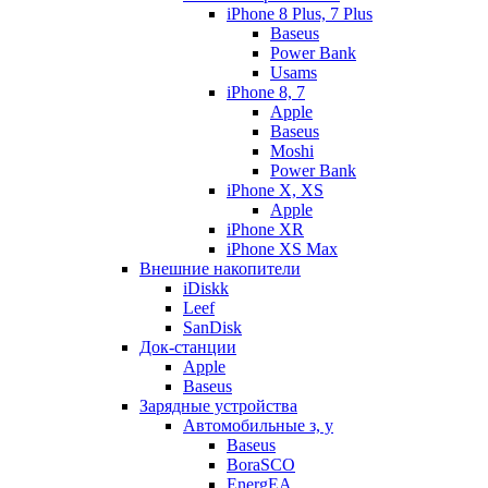
iPhone 8 Plus, 7 Plus
Baseus
Power Bank
Usams
iPhone 8, 7
Apple
Baseus
Moshi
Power Bank
iPhone X, XS
Apple
iPhone XR
iPhone XS Max
Внешние накопители
iDiskk
Leef
SanDisk
Док-станции
Apple
Baseus
Зарядные устройства
Автомобильные з, у
Baseus
BoraSCO
EnergEA