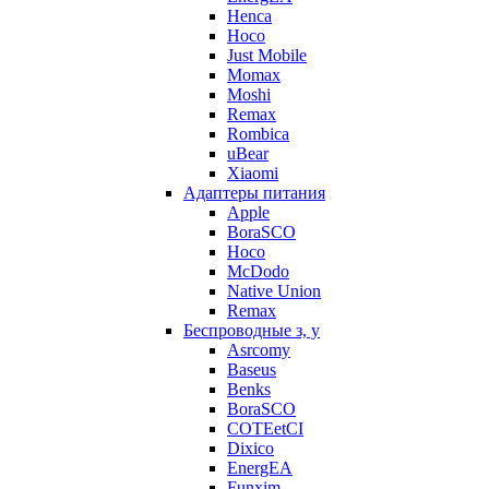
Henca
Hoco
Just Mobile
Momax
Moshi
Remax
Rombica
uBear
Xiaomi
Адаптеры питания
Apple
BoraSCO
Hoco
McDodo
Native Union
Remax
Беспроводные з, у
Asrcomy
Baseus
Benks
BoraSCO
COTEetCI
Dixico
EnergEA
Funxim