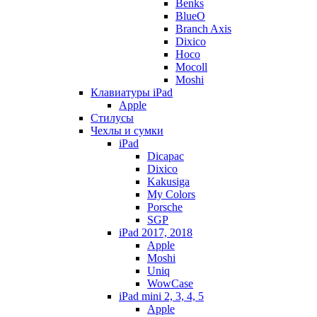
Benks
BlueO
Branch Axis
Dixico
Hoco
Mocoll
Moshi
Клавиатуры iPad
Apple
Стилусы
Чехлы и сумки
iPad
Dicapac
Dixico
Kakusiga
My Colors
Porsche
SGP
iPad 2017, 2018
Apple
Moshi
Uniq
WowCase
iPad mini 2, 3, 4, 5
Apple