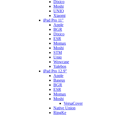
Dixico
Moshi
UNIQ
Xiaomi
iPad Pro 11"
Apple
BGR
Dixico
ESR
Momax
Moshi
STM
Uniq
Wowcase
Yalebos
iPad Pro 12.9"
Apple
Baseus
BGR
ESR
Momax
Moshi
VersaCover
Native Union
RingKe