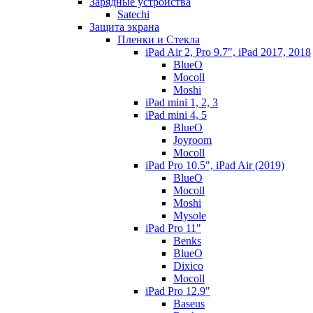
Зарядные устройства
Satechi
Защита экрана
Пленки и Стекла
iPad Air 2, Pro 9.7", iPad 2017, 2018
BlueO
Mocoll
Moshi
iPad mini 1, 2, 3
iPad mini 4, 5
BlueO
Joyroom
Mocoll
iPad Pro 10.5", iPad Air (2019)
BlueO
Mocoll
Moshi
Mysole
iPad Pro 11"
Benks
BlueO
Dixico
Mocoll
iPad Pro 12.9"
Baseus