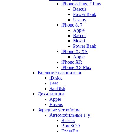
iPhone 8 Plus, 7 Plus
Baseus
Power Bank
Usams
iPhone 8, 7
Apple
Baseus
Moshi
Power Bank
iPhone X, XS
Apple
iPhone XR
iPhone XS Max
Внешние накопители
iDiskk
Leef
SanDisk
Док-станции
Apple
Baseus
Зарядные устройства
Автомобильные з, у
Baseus
BoraSCO
EnergEA