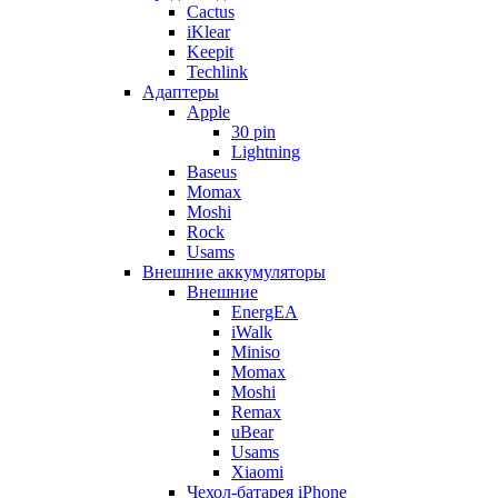
Cactus
iKlear
Keepit
Techlink
Адаптеры
Apple
30 pin
Lightning
Baseus
Momax
Moshi
Rock
Usams
Внешние аккумуляторы
Внешние
EnergEA
iWalk
Miniso
Momax
Moshi
Remax
uBear
Usams
Xiaomi
Чехол-батарея iPhone