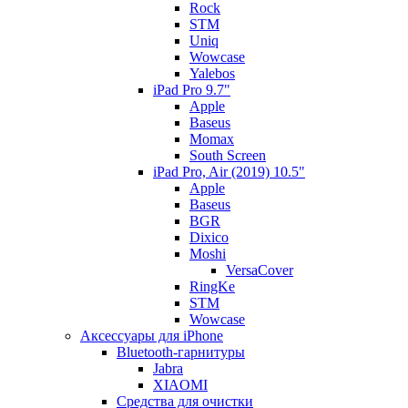
Rock
STM
Uniq
Wowcase
Yalebos
iPad Pro 9.7"
Apple
Baseus
Momax
South Screen
iPad Pro, Air (2019) 10.5"
Apple
Baseus
BGR
Dixico
Moshi
VersaCover
RingKe
STM
Wowcase
Аксессуары для iPhone
Bluetooth-гарнитуры
Jabra
XIAOMI
Cредства для очистки