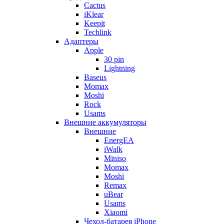
Cactus
iKlear
Keepit
Techlink
Адаптеры
Apple
30 pin
Lightning
Baseus
Momax
Moshi
Rock
Usams
Внешние аккумуляторы
Внешние
EnergEA
iWalk
Miniso
Momax
Moshi
Remax
uBear
Usams
Xiaomi
Чехол-батарея iPhone