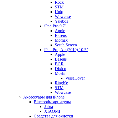
Rock
STM
Uniq
Wowcase
Yalebos
iPad Pro 9.7"
Apple
Baseus
Momax
South Screen
iPad Pro, Air (2019) 10.5"
Apple
Baseus
BGR
Dixico
Moshi
VersaCover
RingKe
STM
Wowcase
Аксессуары для iPhone
Bluetooth-гарнитуры
Jabra
XIAOMI
Cредства для очистки