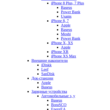
iPhone 8 Plus, 7 Plus
Baseus
Power Bank
Usams
iPhone 8, 7
Apple
Baseus
Moshi
Power Bank
iPhone X, XS
Apple
iPhone XR
iPhone XS Max
Внешние накопители
iDiskk
Leef
SanDisk
Док-станции
Apple
Baseus
Зарядные устройства
Автомобильные з, у
Baseus
BoraSCO
EnergEA