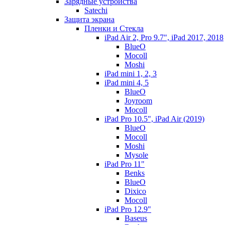
Зарядные устройства
Satechi
Защита экрана
Пленки и Стекла
iPad Air 2, Pro 9.7", iPad 2017, 2018
BlueO
Mocoll
Moshi
iPad mini 1, 2, 3
iPad mini 4, 5
BlueO
Joyroom
Mocoll
iPad Pro 10.5", iPad Air (2019)
BlueO
Mocoll
Moshi
Mysole
iPad Pro 11"
Benks
BlueO
Dixico
Mocoll
iPad Pro 12.9"
Baseus