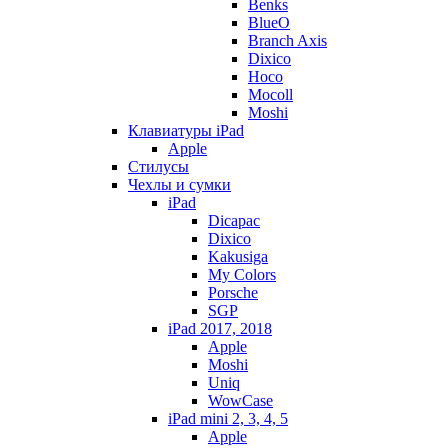
Benks
BlueO
Branch Axis
Dixico
Hoco
Mocoll
Moshi
Клавиатуры iPad
Apple
Стилусы
Чехлы и сумки
iPad
Dicapac
Dixico
Kakusiga
My Colors
Porsche
SGP
iPad 2017, 2018
Apple
Moshi
Uniq
WowCase
iPad mini 2, 3, 4, 5
Apple