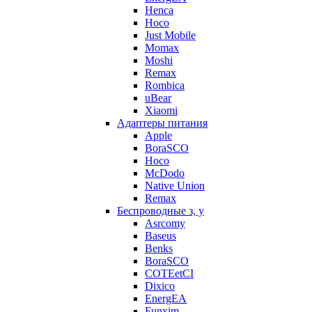
Henca
Hoco
Just Mobile
Momax
Moshi
Remax
Rombica
uBear
Xiaomi
Адаптеры питания
Apple
BoraSCO
Hoco
McDodo
Native Union
Remax
Беспроводные з, у
Asrcomy
Baseus
Benks
BoraSCO
COTEetCI
Dixico
EnergEA
Funxim