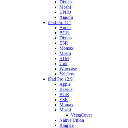
Dixico
Moshi
UNIQ
Xiaomi
iPad Pro 11"
Apple
BGR
Dixico
ESR
Momax
Moshi
STM
Uniq
Wowcase
Yalebos
iPad Pro 12.9"
Apple
Baseus
BGR
ESR
Momax
Moshi
VersaCover
Native Union
RingKe