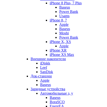
iPhone 8 Plus, 7 Plus
Baseus
Power Bank
Usams
iPhone 8, 7
Apple
Baseus
Moshi
Power Bank
iPhone X, XS
Apple
iPhone XR
iPhone XS Max
Внешние накопители
iDiskk
Leef
SanDisk
Док-станции
Apple
Baseus
Зарядные устройства
Автомобильные з, у
Baseus
BoraSCO
EnergEA