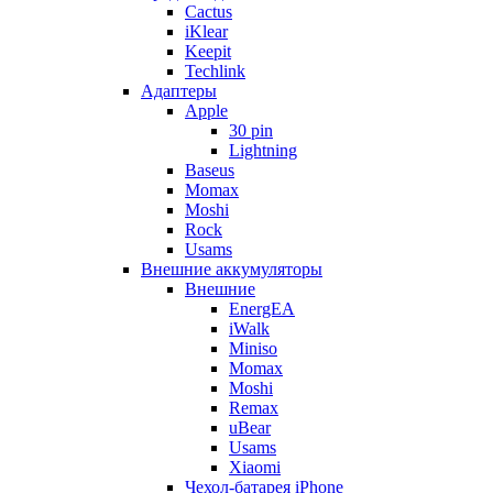
Cactus
iKlear
Keepit
Techlink
Адаптеры
Apple
30 pin
Lightning
Baseus
Momax
Moshi
Rock
Usams
Внешние аккумуляторы
Внешние
EnergEA
iWalk
Miniso
Momax
Moshi
Remax
uBear
Usams
Xiaomi
Чехол-батарея iPhone