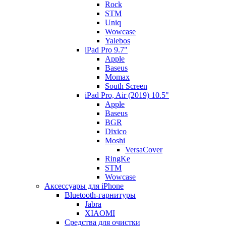
Rock
STM
Uniq
Wowcase
Yalebos
iPad Pro 9.7"
Apple
Baseus
Momax
South Screen
iPad Pro, Air (2019) 10.5"
Apple
Baseus
BGR
Dixico
Moshi
VersaCover
RingKe
STM
Wowcase
Аксессуары для iPhone
Bluetooth-гарнитуры
Jabra
XIAOMI
Cредства для очистки