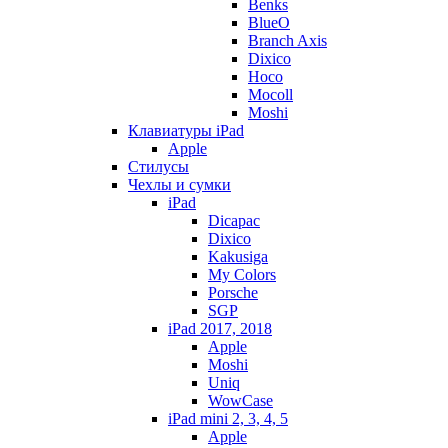
Benks
BlueO
Branch Axis
Dixico
Hoco
Mocoll
Moshi
Клавиатуры iPad
Apple
Стилусы
Чехлы и сумки
iPad
Dicapac
Dixico
Kakusiga
My Colors
Porsche
SGP
iPad 2017, 2018
Apple
Moshi
Uniq
WowCase
iPad mini 2, 3, 4, 5
Apple