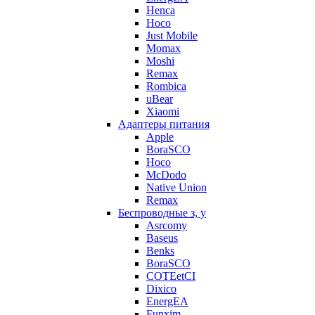
Henca
Hoco
Just Mobile
Momax
Moshi
Remax
Rombica
uBear
Xiaomi
Адаптеры питания
Apple
BoraSCO
Hoco
McDodo
Native Union
Remax
Беспроводные з, у
Asrcomy
Baseus
Benks
BoraSCO
COTEetCI
Dixico
EnergEA
Funxim