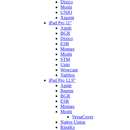
Dixico
Moshi
UNIQ
Xiaomi
iPad Pro 11"
Apple
BGR
Dixico
ESR
Momax
Moshi
STM
Uniq
Wowcase
Yalebos
iPad Pro 12.9"
Apple
Baseus
BGR
ESR
Momax
Moshi
VersaCover
Native Union
RingKe