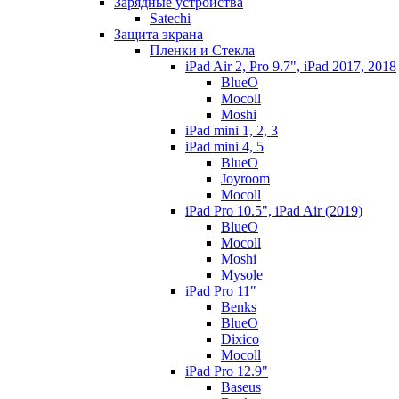
Зарядные устройства
Satechi
Защита экрана
Пленки и Стекла
iPad Air 2, Pro 9.7", iPad 2017, 2018
BlueO
Mocoll
Moshi
iPad mini 1, 2, 3
iPad mini 4, 5
BlueO
Joyroom
Mocoll
iPad Pro 10.5", iPad Air (2019)
BlueO
Mocoll
Moshi
Mysole
iPad Pro 11"
Benks
BlueO
Dixico
Mocoll
iPad Pro 12.9"
Baseus