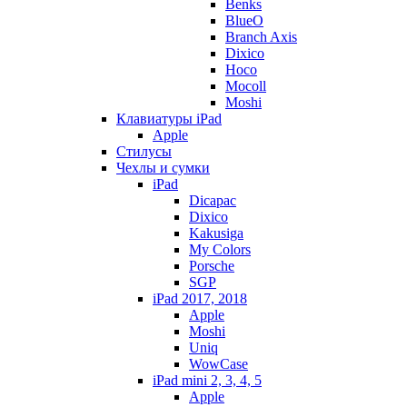
Benks
BlueO
Branch Axis
Dixico
Hoco
Mocoll
Moshi
Клавиатуры iPad
Apple
Стилусы
Чехлы и сумки
iPad
Dicapac
Dixico
Kakusiga
My Colors
Porsche
SGP
iPad 2017, 2018
Apple
Moshi
Uniq
WowCase
iPad mini 2, 3, 4, 5
Apple