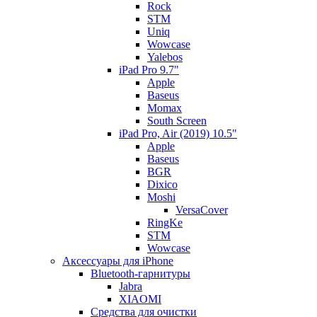
Rock
STM
Uniq
Wowcase
Yalebos
iPad Pro 9.7"
Apple
Baseus
Momax
South Screen
iPad Pro, Air (2019) 10.5"
Apple
Baseus
BGR
Dixico
Moshi
VersaCover
RingKe
STM
Wowcase
Аксессуары для iPhone
Bluetooth-гарнитуры
Jabra
XIAOMI
Cредства для очистки