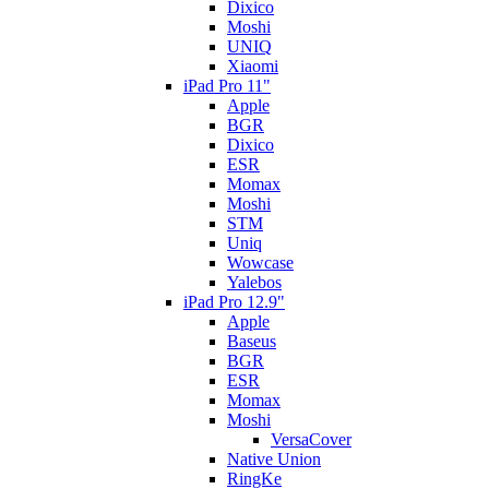
Dixico
Moshi
UNIQ
Xiaomi
iPad Pro 11"
Apple
BGR
Dixico
ESR
Momax
Moshi
STM
Uniq
Wowcase
Yalebos
iPad Pro 12.9"
Apple
Baseus
BGR
ESR
Momax
Moshi
VersaCover
Native Union
RingKe