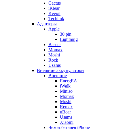
Cactus
iKlear
Keepit
Techlink
Адаптеры
Apple
30 pin
Lightning
Baseus
Momax
Moshi
Rock
Usams
Внешние аккумуляторы
Внешние
EnergEA
iWalk
Miniso
Momax
Moshi
Remax
uBear
Usams
Xiaomi
Чехол-батарея iPhone