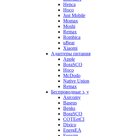
Henca
Hoco
Just Mobile
Momax
Moshi
Remax
Rombica
uBear
Xiaomi
Адаптеры питания
Apple
BoraSCO
Hoco
McDodo
Native Union
Remax
Беспроводные з, у
Asrcomy
Baseus
Benks
BoraSCO
COTEetCI
Dixico
EnergEA
Funxim