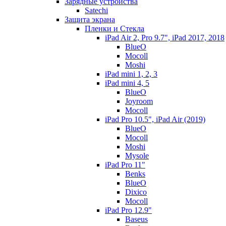
Зарядные устройства
Satechi
Защита экрана
Пленки и Стекла
iPad Air 2, Pro 9.7", iPad 2017, 2018
BlueO
Mocoll
Moshi
iPad mini 1, 2, 3
iPad mini 4, 5
BlueO
Joyroom
Mocoll
iPad Pro 10.5", iPad Air (2019)
BlueO
Mocoll
Moshi
Mysole
iPad Pro 11"
Benks
BlueO
Dixico
Mocoll
iPad Pro 12.9"
Baseus