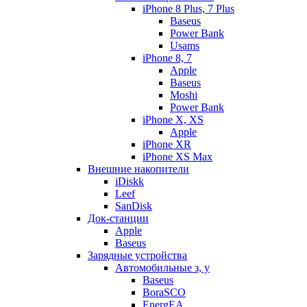
iPhone 8 Plus, 7 Plus
Baseus
Power Bank
Usams
iPhone 8, 7
Apple
Baseus
Moshi
Power Bank
iPhone X, XS
Apple
iPhone XR
iPhone XS Max
Внешние накопители
iDiskk
Leef
SanDisk
Док-станции
Apple
Baseus
Зарядные устройства
Автомобильные з, у
Baseus
BoraSCO
EnergEA