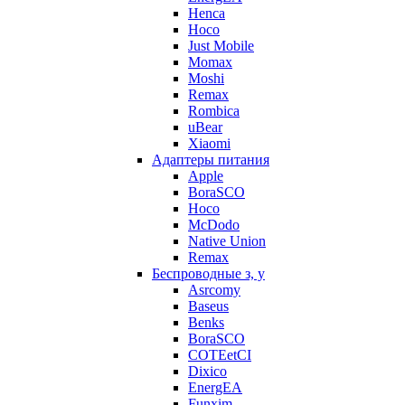
Henca
Hoco
Just Mobile
Momax
Moshi
Remax
Rombica
uBear
Xiaomi
Адаптеры питания
Apple
BoraSCO
Hoco
McDodo
Native Union
Remax
Беспроводные з, у
Asrcomy
Baseus
Benks
BoraSCO
COTEetCI
Dixico
EnergEA
Funxim