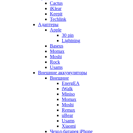
Cactus
iKlear
Keepit
Techlink
Адаптеры
Apple
30 pin
Lightning
Baseus
Momax
Moshi
Rock
Usams
Внешние аккумуляторы
Внешние
EnergEA
iWalk
Miniso
Momax
Moshi
Remax
uBear
Usams
Xiaomi
Чехол-батарея iPhone