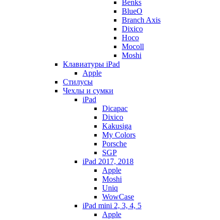
Benks
BlueO
Branch Axis
Dixico
Hoco
Mocoll
Moshi
Клавиатуры iPad
Apple
Стилусы
Чехлы и сумки
iPad
Dicapac
Dixico
Kakusiga
My Colors
Porsche
SGP
iPad 2017, 2018
Apple
Moshi
Uniq
WowCase
iPad mini 2, 3, 4, 5
Apple