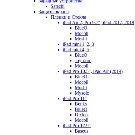
Зарядные устройства
Satechi
Защита экрана
Пленки и Стекла
iPad Air 2, Pro 9.7", iPad 2017, 2018
BlueO
Mocoll
Moshi
iPad mini 1, 2, 3
iPad mini 4, 5
BlueO
Joyroom
Mocoll
iPad Pro 10.5", iPad Air (2019)
BlueO
Mocoll
Moshi
Mysole
iPad Pro 11"
Benks
BlueO
Dixico
Mocoll
iPad Pro 12.9"
Baseus