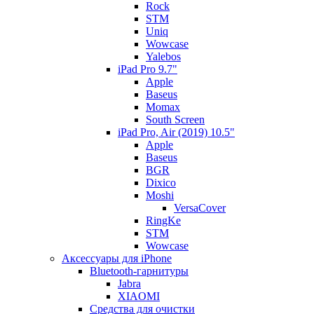
Rock
STM
Uniq
Wowcase
Yalebos
iPad Pro 9.7"
Apple
Baseus
Momax
South Screen
iPad Pro, Air (2019) 10.5"
Apple
Baseus
BGR
Dixico
Moshi
VersaCover
RingKe
STM
Wowcase
Аксессуары для iPhone
Bluetooth-гарнитуры
Jabra
XIAOMI
Cредства для очистки