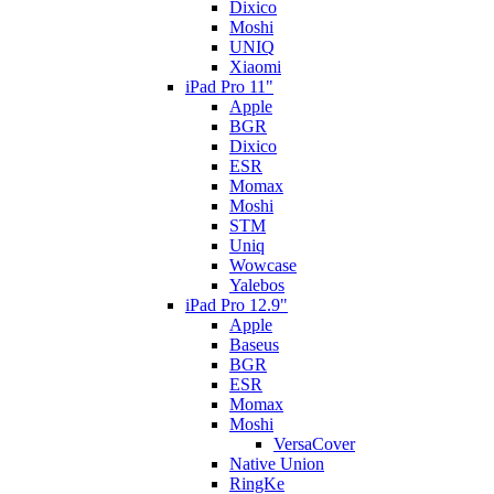
Dixico
Moshi
UNIQ
Xiaomi
iPad Pro 11"
Apple
BGR
Dixico
ESR
Momax
Moshi
STM
Uniq
Wowcase
Yalebos
iPad Pro 12.9"
Apple
Baseus
BGR
ESR
Momax
Moshi
VersaCover
Native Union
RingKe