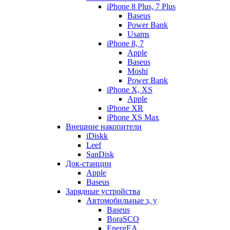
iPhone 8 Plus, 7 Plus
Baseus
Power Bank
Usams
iPhone 8, 7
Apple
Baseus
Moshi
Power Bank
iPhone X, XS
Apple
iPhone XR
iPhone XS Max
Внешние накопители
iDiskk
Leef
SanDisk
Док-станции
Apple
Baseus
Зарядные устройства
Автомобильные з, у
Baseus
BoraSCO
EnergEA