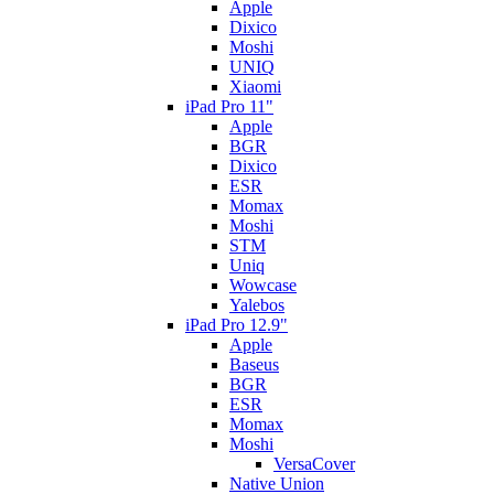
Apple
Dixico
Moshi
UNIQ
Xiaomi
iPad Pro 11"
Apple
BGR
Dixico
ESR
Momax
Moshi
STM
Uniq
Wowcase
Yalebos
iPad Pro 12.9"
Apple
Baseus
BGR
ESR
Momax
Moshi
VersaCover
Native Union