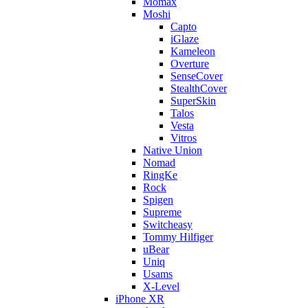
Momax
Moshi
Capto
iGlaze
Kameleon
Overture
SenseCover
StealthCover
SuperSkin
Talos
Vesta
Vitros
Native Union
Nomad
RingKe
Rock
Spigen
Supreme
Switcheasy
Tommy Hilfiger
uBear
Uniq
Usams
X-Level
iPhone XR