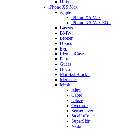
Uniq
iPhone XS Max
Apple
iPhone XS Max
iPhone XS Max EOL
Baseus
BMW
Broken
Dixico
Ego
ElementCase
Fant
Guess
Hoco
Marbled Bracket
Mercedes
Moshi
Altra
Capto
iGlaze
Overture
SenseCover
StealthCover
SuperSkin
Vesta