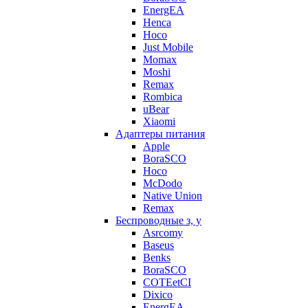
EnergEA
Henca
Hoco
Just Mobile
Momax
Moshi
Remax
Rombica
uBear
Xiaomi
Адаптеры питания
Apple
BoraSCO
Hoco
McDodo
Native Union
Remax
Беспроводные з, у
Asrcomy
Baseus
Benks
BoraSCO
COTEetCI
Dixico
EnergEA