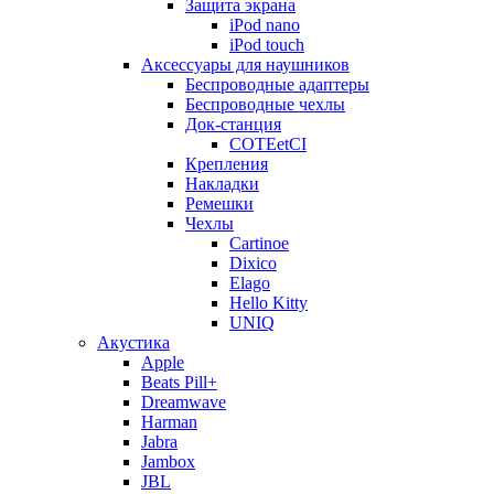
Защита экрана
iPod nano
iPod touch
Аксессуары для наушников
Беспроводные адаптеры
Беспроводные чехлы
Док-станция
COTEetCI
Крепления
Накладки
Ремешки
Чехлы
Cartinoe
Dixico
Elago
Hello Kitty
UNIQ
Акустика
Apple
Beats Pill+
Dreamwave
Harman
Jabra
Jambox
JBL