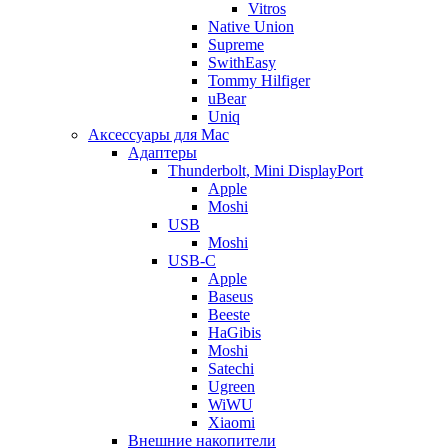
Vitros
Native Union
Supreme
SwithEasy
Tommy Hilfiger
uBear
Uniq
Аксессуары для Mac
Адаптеры
Thunderbolt, Mini DisplayPort
Apple
Moshi
USB
Moshi
USB-C
Apple
Baseus
Beeste
HaGibis
Moshi
Satechi
Ugreen
WiWU
Xiaomi
Внешние накопители