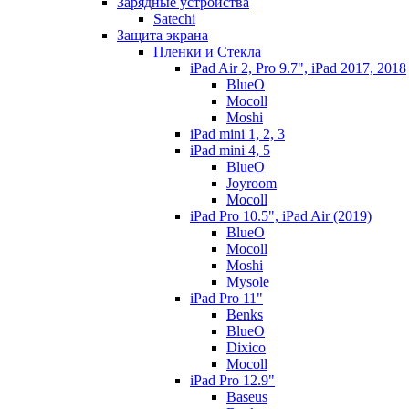
Зарядные устройства
Satechi
Защита экрана
Пленки и Стекла
iPad Air 2, Pro 9.7", iPad 2017, 2018
BlueO
Mocoll
Moshi
iPad mini 1, 2, 3
iPad mini 4, 5
BlueO
Joyroom
Mocoll
iPad Pro 10.5", iPad Air (2019)
BlueO
Mocoll
Moshi
Mysole
iPad Pro 11"
Benks
BlueO
Dixico
Mocoll
iPad Pro 12.9"
Baseus