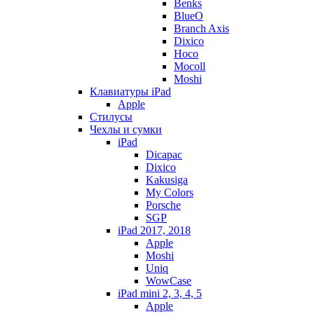
Benks
BlueO
Branch Axis
Dixico
Hoco
Mocoll
Moshi
Клавиатуры iPad
Apple
Стилусы
Чехлы и сумки
iPad
Dicapac
Dixico
Kakusiga
My Colors
Porsche
SGP
iPad 2017, 2018
Apple
Moshi
Uniq
WowCase
iPad mini 2, 3, 4, 5
Apple