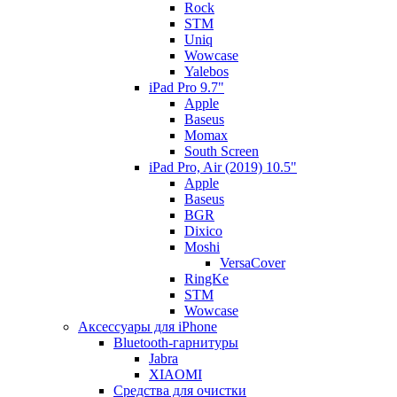
Rock
STM
Uniq
Wowcase
Yalebos
iPad Pro 9.7"
Apple
Baseus
Momax
South Screen
iPad Pro, Air (2019) 10.5"
Apple
Baseus
BGR
Dixico
Moshi
VersaCover
RingKe
STM
Wowcase
Аксессуары для iPhone
Bluetooth-гарнитуры
Jabra
XIAOMI
Cредства для очистки