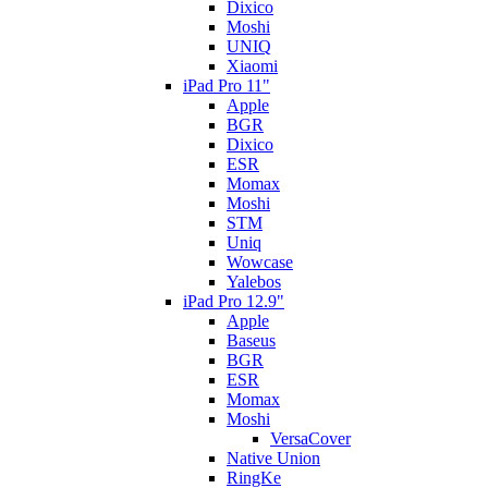
Dixico
Moshi
UNIQ
Xiaomi
iPad Pro 11"
Apple
BGR
Dixico
ESR
Momax
Moshi
STM
Uniq
Wowcase
Yalebos
iPad Pro 12.9"
Apple
Baseus
BGR
ESR
Momax
Moshi
VersaCover
Native Union
RingKe