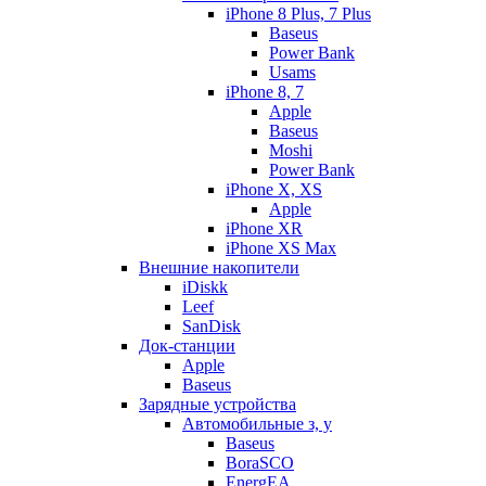
iPhone 8 Plus, 7 Plus
Baseus
Power Bank
Usams
iPhone 8, 7
Apple
Baseus
Moshi
Power Bank
iPhone X, XS
Apple
iPhone XR
iPhone XS Max
Внешние накопители
iDiskk
Leef
SanDisk
Док-станции
Apple
Baseus
Зарядные устройства
Автомобильные з, у
Baseus
BoraSCO
EnergEA