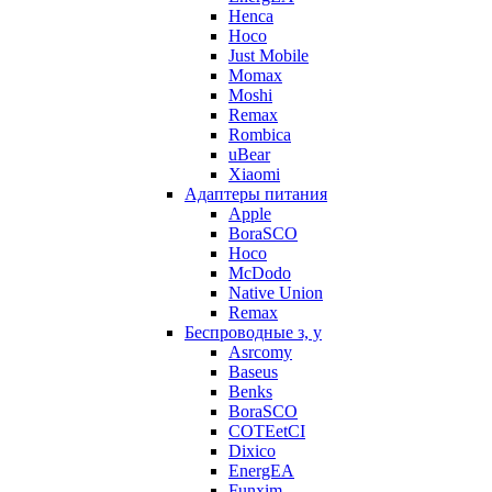
Henca
Hoco
Just Mobile
Momax
Moshi
Remax
Rombica
uBear
Xiaomi
Адаптеры питания
Apple
BoraSCO
Hoco
McDodo
Native Union
Remax
Беспроводные з, у
Asrcomy
Baseus
Benks
BoraSCO
COTEetCI
Dixico
EnergEA
Funxim