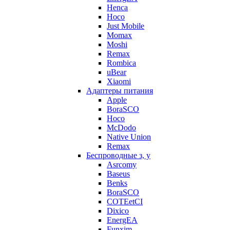
Henca
Hoco
Just Mobile
Momax
Moshi
Remax
Rombica
uBear
Xiaomi
Адаптеры питания
Apple
BoraSCO
Hoco
McDodo
Native Union
Remax
Беспроводные з, у
Asrcomy
Baseus
Benks
BoraSCO
COTEetCI
Dixico
EnergEA
Funxim