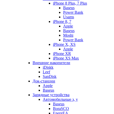
iPhone 8 Plus, 7 Plus
Baseus
Power Bank
Usams
iPhone 8, 7
Apple
Baseus
Moshi
Power Bank
iPhone X, XS
Apple
iPhone XR
iPhone XS Max
Внешние накопители
iDiskk
Leef
SanDisk
Док-станции
Apple
Baseus
Зарядные устройства
Автомобильные з, у
Baseus
BoraSCO
EnergEA