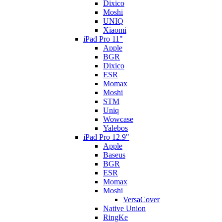
Dixico
Moshi
UNIQ
Xiaomi
iPad Pro 11"
Apple
BGR
Dixico
ESR
Momax
Moshi
STM
Uniq
Wowcase
Yalebos
iPad Pro 12.9"
Apple
Baseus
BGR
ESR
Momax
Moshi
VersaCover
Native Union
RingKe