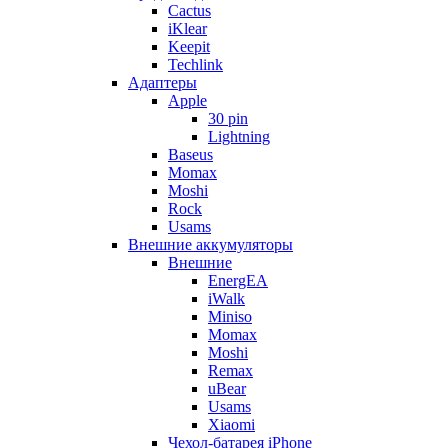
Cactus
iKlear
Keepit
Techlink
Адаптеры
Apple
30 pin
Lightning
Baseus
Momax
Moshi
Rock
Usams
Внешние аккумуляторы
Внешние
EnergEA
iWalk
Miniso
Momax
Moshi
Remax
uBear
Usams
Xiaomi
Чехол-батарея iPhone