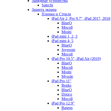
Зарядные устройства
Satechi
Защита экрана
Пленки и Стекла
iPad Air 2, Pro 9.7", iPad 2017, 2018
BlueO
Mocoll
Moshi
iPad mini 1, 2, 3
iPad mini 4, 5
BlueO
Joyroom
Mocoll
iPad Pro 10.5", iPad Air (2019)
BlueO
Mocoll
Moshi
Mysole
iPad Pro 11"
Benks
BlueO
Dixico
Mocoll
iPad Pro 12.9"
Baseus