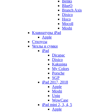
Benks
BlueO
Branch Axis
Dixico
Hoco
Mocoll
Moshi
Клавиатуры iPad
Apple
Стилусы
Чехлы и сумки
iPad
Dicapac
Dixico
Kakusiga
My Colors
Porsche
SGP
iPad 2017, 2018
Apple
Moshi
Uniq
WowCase
iPad mini 2, 3, 4, 5
Apple