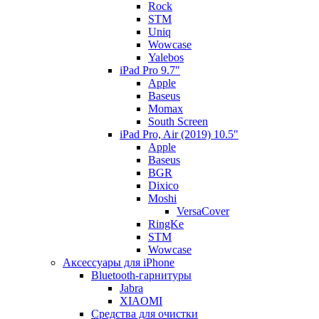
Rock
STM
Uniq
Wowcase
Yalebos
iPad Pro 9.7"
Apple
Baseus
Momax
South Screen
iPad Pro, Air (2019) 10.5"
Apple
Baseus
BGR
Dixico
Moshi
VersaCover
RingKe
STM
Wowcase
Аксессуары для iPhone
Bluetooth-гарнитуры
Jabra
XIAOMI
Cредства для очистки