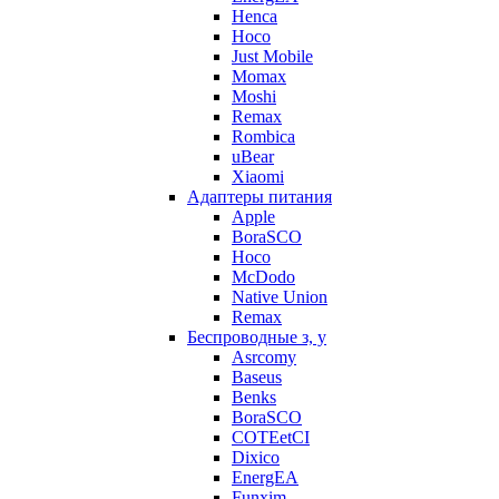
Henca
Hoco
Just Mobile
Momax
Moshi
Remax
Rombica
uBear
Xiaomi
Адаптеры питания
Apple
BoraSCO
Hoco
McDodo
Native Union
Remax
Беспроводные з, у
Asrcomy
Baseus
Benks
BoraSCO
COTEetCI
Dixico
EnergEA
Funxim