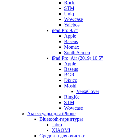
Rock
STM
Uniq
Wowcase
Yalebos
iPad Pro 9.7"
Apple
Baseus
Momax
South Screen
iPad Pro, Air (2019) 10.5"
Apple
Baseus
BGR
Dixico
Moshi
VersaCover
RingKe
STM
Wowcase
Аксессуары для iPhone
Bluetooth-гарнитуры
Jabra
XIAOMI
Cредства для очистки