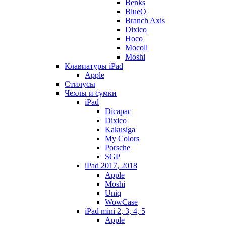
Benks
BlueO
Branch Axis
Dixico
Hoco
Mocoll
Moshi
Клавиатуры iPad
Apple
Стилусы
Чехлы и сумки
iPad
Dicapac
Dixico
Kakusiga
My Colors
Porsche
SGP
iPad 2017, 2018
Apple
Moshi
Uniq
WowCase
iPad mini 2, 3, 4, 5
Apple