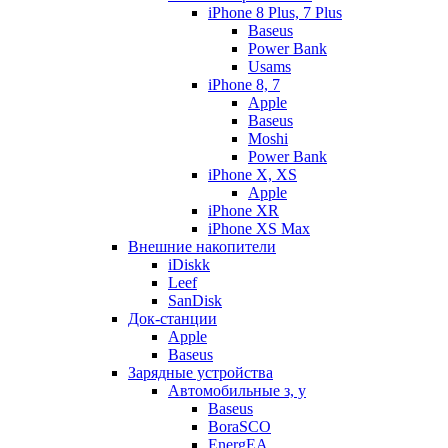
iPhone 8 Plus, 7 Plus
Baseus
Power Bank
Usams
iPhone 8, 7
Apple
Baseus
Moshi
Power Bank
iPhone X, XS
Apple
iPhone XR
iPhone XS Max
Внешние накопители
iDiskk
Leef
SanDisk
Док-станции
Apple
Baseus
Зарядные устройства
Автомобильные з, у
Baseus
BoraSCO
EnergEA