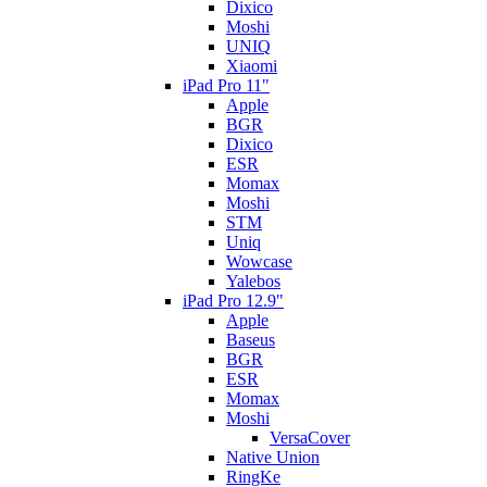
Dixico
Moshi
UNIQ
Xiaomi
iPad Pro 11"
Apple
BGR
Dixico
ESR
Momax
Moshi
STM
Uniq
Wowcase
Yalebos
iPad Pro 12.9"
Apple
Baseus
BGR
ESR
Momax
Moshi
VersaCover
Native Union
RingKe