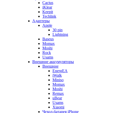
Cactus
iKlear
Keepit
Techlink
Адаптеры
Apple
30 pin
Lightning
Baseus
Momax
Moshi
Rock
Usams
Внешние аккумуляторы
Внешние
EnergEA
iWalk
Miniso
Momax
Moshi
Remax
uBear
Usams
Xiaomi
Чехол-батарея iPhone