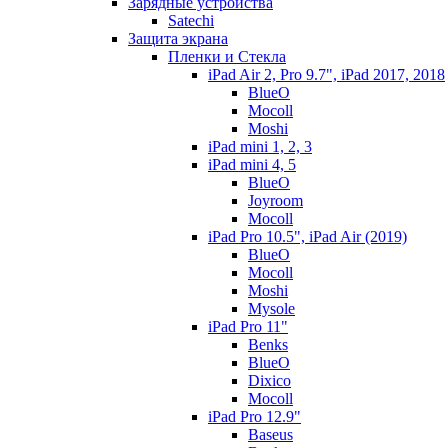
Зарядные устройства
Satechi
Защита экрана
Пленки и Стекла
iPad Air 2, Pro 9.7", iPad 2017, 2018
BlueO
Mocoll
Moshi
iPad mini 1, 2, 3
iPad mini 4, 5
BlueO
Joyroom
Mocoll
iPad Pro 10.5", iPad Air (2019)
BlueO
Mocoll
Moshi
Mysole
iPad Pro 11"
Benks
BlueO
Dixico
Mocoll
iPad Pro 12.9"
Baseus