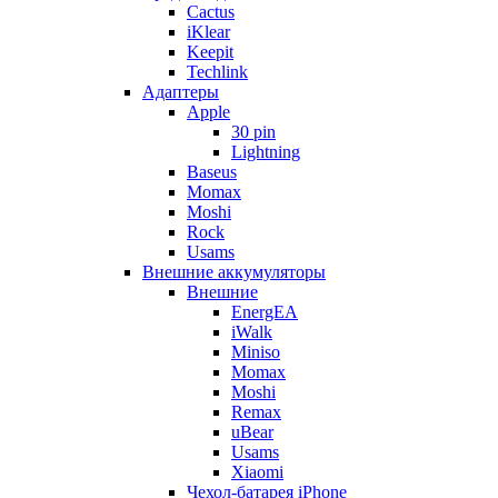
Cactus
iKlear
Keepit
Techlink
Адаптеры
Apple
30 pin
Lightning
Baseus
Momax
Moshi
Rock
Usams
Внешние аккумуляторы
Внешние
EnergEA
iWalk
Miniso
Momax
Moshi
Remax
uBear
Usams
Xiaomi
Чехол-батарея iPhone