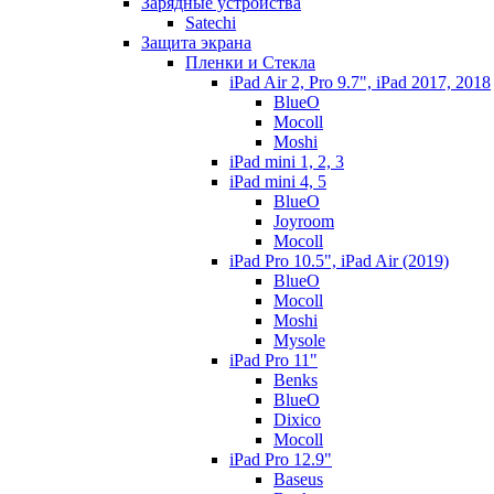
Зарядные устройства
Satechi
Защита экрана
Пленки и Стекла
iPad Air 2, Pro 9.7", iPad 2017, 2018
BlueO
Mocoll
Moshi
iPad mini 1, 2, 3
iPad mini 4, 5
BlueO
Joyroom
Mocoll
iPad Pro 10.5", iPad Air (2019)
BlueO
Mocoll
Moshi
Mysole
iPad Pro 11"
Benks
BlueO
Dixico
Mocoll
iPad Pro 12.9"
Baseus