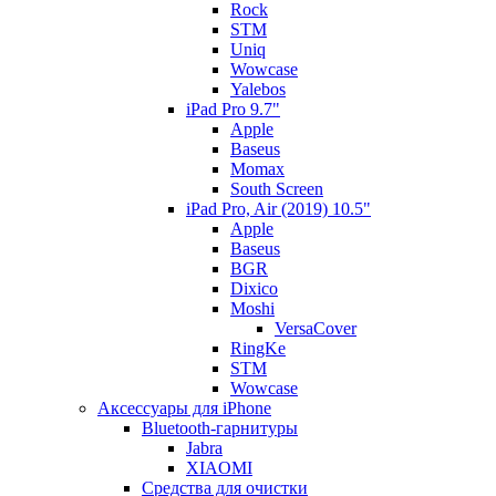
Rock
STM
Uniq
Wowcase
Yalebos
iPad Pro 9.7"
Apple
Baseus
Momax
South Screen
iPad Pro, Air (2019) 10.5"
Apple
Baseus
BGR
Dixico
Moshi
VersaCover
RingKe
STM
Wowcase
Аксессуары для iPhone
Bluetooth-гарнитуры
Jabra
XIAOMI
Cредства для очистки