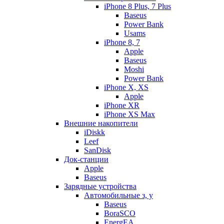
iPhone 8 Plus, 7 Plus
Baseus
Power Bank
Usams
iPhone 8, 7
Apple
Baseus
Moshi
Power Bank
iPhone X, XS
Apple
iPhone XR
iPhone XS Max
Внешние накопители
iDiskk
Leef
SanDisk
Док-станции
Apple
Baseus
Зарядные устройства
Автомобильные з, у
Baseus
BoraSCO
EnergEA