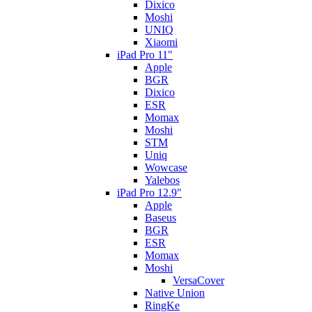
Dixico
Moshi
UNIQ
Xiaomi
iPad Pro 11"
Apple
BGR
Dixico
ESR
Momax
Moshi
STM
Uniq
Wowcase
Yalebos
iPad Pro 12.9"
Apple
Baseus
BGR
ESR
Momax
Moshi
VersaCover
Native Union
RingKe