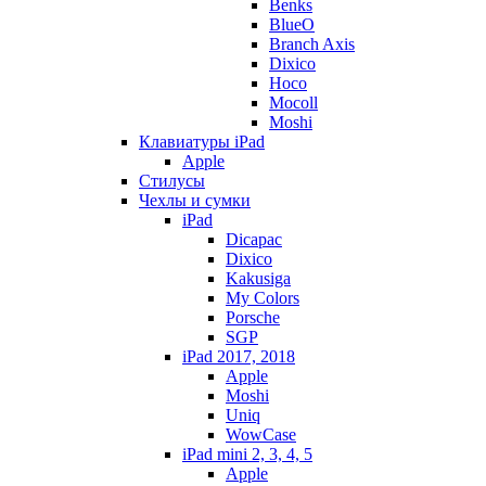
Benks
BlueO
Branch Axis
Dixico
Hoco
Mocoll
Moshi
Клавиатуры iPad
Apple
Стилусы
Чехлы и сумки
iPad
Dicapac
Dixico
Kakusiga
My Colors
Porsche
SGP
iPad 2017, 2018
Apple
Moshi
Uniq
WowCase
iPad mini 2, 3, 4, 5
Apple