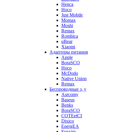
Henca
Hoco
Just Mobile
Momax
Moshi
Remax
Rombica
uBear
Xiaomi
Адаптеры питания
Apple
BoraSCO
Hoco
McDodo
Native Union
Remax
Беспроводные з, у
Asrcomy
Baseus
Benks
BoraSCO
COTEetCI
Dixico
EnergEA
Funxim