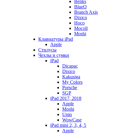
Benks
BlueO
Branch Axis
Dixico
Hoco
Mocoll
Moshi
Клавиатуры iPad
Apple
Стилусы
Чехлы и сумки
iPad
Dicapac
Dixico
Kakusiga
My Colors
Porsche
SGP
iPad 2017, 2018
Apple
Moshi
Uniq
WowCase
iPad mini 2, 3, 4, 5
Apple