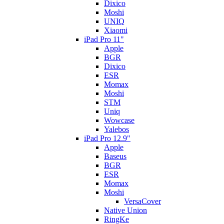
Dixico
Moshi
UNIQ
Xiaomi
iPad Pro 11"
Apple
BGR
Dixico
ESR
Momax
Moshi
STM
Uniq
Wowcase
Yalebos
iPad Pro 12.9"
Apple
Baseus
BGR
ESR
Momax
Moshi
VersaCover
Native Union
RingKe