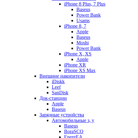
iPhone 8 Plus, 7 Plus
Baseus
Power Bank
Usams
iPhone 8, 7
Apple
Baseus
Moshi
Power Bank
iPhone X, XS
Apple
iPhone XR
iPhone XS Max
Внешние накопители
iDiskk
Leef
SanDisk
Док-станции
Apple
Baseus
Зарядные устройства
Автомобильные з, у
Baseus
BoraSCO
EnergEA