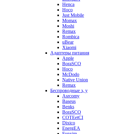
Henca
Hoco
Just Mobile
Momax
Moshi
Remax
Rombica
uBear
Xiaomi
Адаптеры питания
Apple
BoraSCO
Hoco
McDodo
Native Union
Remax
Беспроводные з, у
Asrcomy
Baseus
Benks
BoraSCO
COTEetCI
Dixico
EnergEA
Funxim