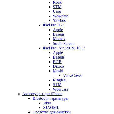
Rock
STM
Uniq
Wowcase
Yalebos
iPad Pro 9.7"
Apple
Baseus
Momax
South Screen
iPad Pro, Air (2019) 10.5"
Apple
Baseus
BGR
Dixico
Moshi
VersaCover
RingKe
STM
Wowcase
Аксессуары для iPhone
Bluetooth-гарнитуры
Jabra
XIAOMI
Cредства для очистки