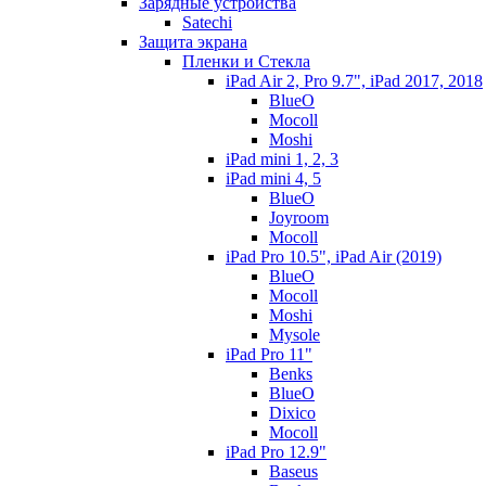
Зарядные устройства
Satechi
Защита экрана
Пленки и Стекла
iPad Air 2, Pro 9.7", iPad 2017, 2018
BlueO
Mocoll
Moshi
iPad mini 1, 2, 3
iPad mini 4, 5
BlueO
Joyroom
Mocoll
iPad Pro 10.5", iPad Air (2019)
BlueO
Mocoll
Moshi
Mysole
iPad Pro 11"
Benks
BlueO
Dixico
Mocoll
iPad Pro 12.9"
Baseus